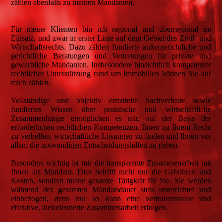
zählen ebenfalls zu meinen Mandanten.
Für meine Klienten bin ich regional und überregional im
Einsatz, und zwar in erster Linie auf dem Gebiet des Zivil- und
Wirtschaftsrechts. Dazu zählen fundierte außergerichtliche und
gerichtliche Beratungen und Vertretungen für private und
gewerbliche Mandanten. Insbesondere hinsichtlich kompetenter
rechtlicher Unterstützung rund um Immobilien können Sie auf
mich zählen.
Vollständige und objektiv ermittelte Sachverhalte sowie
fundiertes Wissen über praktische und wirtschaftliche
Zusammenhänge ermöglichen es mir, auf der Basis der
erforderlichen rechtlichen Kompetenzen, Ihnen zu Ihrem Recht
zu verhelfen, wirtschaftliche Lösungen zu finden und Ihnen vor
allem die notwendigen Entscheidungshilfen zu geben.
Besonders wichtig ist mir die transparente Zusammenarbeit mit
Ihnen als Mandant. Dies betrifft nicht nur die Gebühren und
Kosten, sondern meine gesamte Tätigkeit für Sie. Sie werden
während der gesamten Mandatsdauer stets unterrichtet und
einbezogen, denn nur so kann eine vertrauensvolle und
effektive, zielorientierte Zusammenarbeit erfolgen.