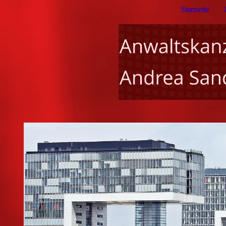
Startseite