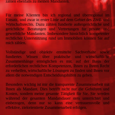
zählen ebenfalls zu meinen Mandanten.
Für meine Klienten bin ich regional und überregional im
Einsatz, und zwar in erster Linie auf dem Gebiet des Zivil- und
Wirtschaftsrechts. Dazu zählen fundierte außergerichtliche und
gerichtliche Beratungen und Vertretungen für private und
gewerbliche Mandanten. Insbesondere hinsichtlich kompetenter
rechtlicher Unterstützung rund um Immobilien können Sie auf
mich zählen.
Vollständige und objektiv ermittelte Sachverhalte sowie
fundiertes Wissen über praktische und wirtschaftliche
Zusammenhänge ermöglichen es mir, auf der Basis der
erforderlichen rechtlichen Kompetenzen, Ihnen zu Ihrem Recht
zu verhelfen, wirtschaftliche Lösungen zu finden und Ihnen vor
allem die notwendigen Entscheidungshilfen zu geben.
Besonders wichtig ist mir die transparente Zusammenarbeit mit
Ihnen als Mandant. Dies betrifft nicht nur die Gebühren und
Kosten, sondern meine gesamte Tätigkeit für Sie. Sie werden
während der gesamten Mandatsdauer stets unterrichtet und
einbezogen, denn nur so kann eine vertrauensvolle und
effektive, zielorientierte Zusammenarbeit erfolgen.