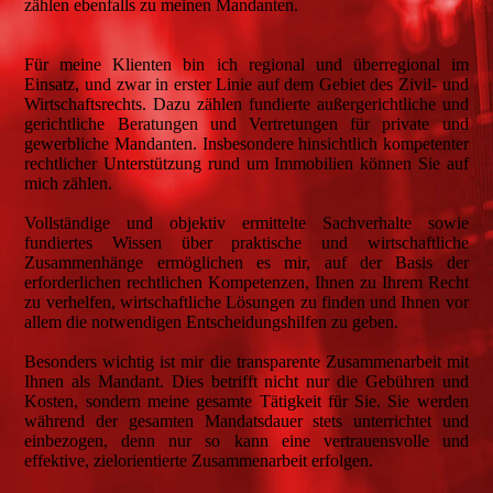
zählen ebenfalls zu meinen Mandanten.
Für meine Klienten bin ich regional und überregional im
Einsatz, und zwar in erster Linie auf dem Gebiet des Zivil- und
Wirtschaftsrechts. Dazu zählen fundierte außergerichtliche und
gerichtliche Beratungen und Vertretungen für private und
gewerbliche Mandanten. Insbesondere hinsichtlich kompetenter
rechtlicher Unterstützung rund um Immobilien können Sie auf
mich zählen.
Vollständige und objektiv ermittelte Sachverhalte sowie
fundiertes Wissen über praktische und wirtschaftliche
Zusammenhänge ermöglichen es mir, auf der Basis der
erforderlichen rechtlichen Kompetenzen, Ihnen zu Ihrem Recht
zu verhelfen, wirtschaftliche Lösungen zu finden und Ihnen vor
allem die notwendigen Entscheidungshilfen zu geben.
Besonders wichtig ist mir die transparente Zusammenarbeit mit
Ihnen als Mandant. Dies betrifft nicht nur die Gebühren und
Kosten, sondern meine gesamte Tätigkeit für Sie. Sie werden
während der gesamten Mandatsdauer stets unterrichtet und
einbezogen, denn nur so kann eine vertrauensvolle und
effektive, zielorientierte Zusammenarbeit erfolgen.