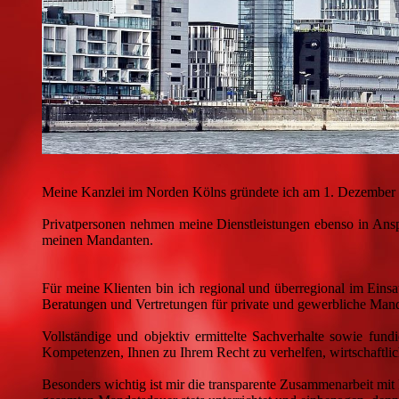
Meine Kanzlei im Norden Kölns gründete ich am 1. Dezember
Privatpersonen nehmen meine Dienstleistungen ebenso in Ans
meinen Mandanten.
Für meine Klienten bin ich regional und überregional im Einsat
Beratungen und Vertretungen für private und gewerbliche Mand
Vollständige und objektiv ermittelte Sachverhalte sowie fund
Kompetenzen, Ihnen zu Ihrem Recht zu verhelfen, wirtschaftli
Besonders wichtig ist mir die transparente Zusammenarbeit mit