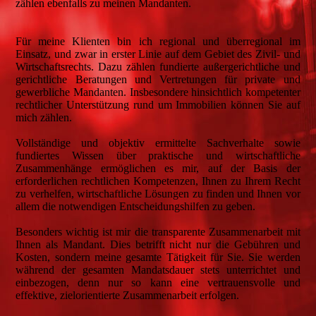
zählen ebenfalls zu meinen Mandanten.
Für meine Klienten bin ich regional und überregional im
Einsatz, und zwar in erster Linie auf dem Gebiet des Zivil- und
Wirtschaftsrechts. Dazu zählen fundierte außergerichtliche und
gerichtliche Beratungen und Vertretungen für private und
gewerbliche Mandanten. Insbesondere hinsichtlich kompetenter
rechtlicher Unterstützung rund um Immobilien können Sie auf
mich zählen.
Vollständige und objektiv ermittelte Sachverhalte sowie
fundiertes Wissen über praktische und wirtschaftliche
Zusammenhänge ermöglichen es mir, auf der Basis der
erforderlichen rechtlichen Kompetenzen, Ihnen zu Ihrem Recht
zu verhelfen, wirtschaftliche Lösungen zu finden und Ihnen vor
allem die notwendigen Entscheidungshilfen zu geben.
Besonders wichtig ist mir die transparente Zusammenarbeit mit
Ihnen als Mandant. Dies betrifft nicht nur die Gebühren und
Kosten, sondern meine gesamte Tätigkeit für Sie. Sie werden
während der gesamten Mandatsdauer stets unterrichtet und
einbezogen, denn nur so kann eine vertrauensvolle und
effektive, zielorientierte Zusammenarbeit erfolgen.