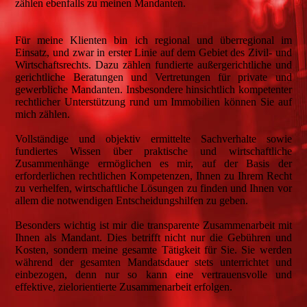
zählen ebenfalls zu meinen Mandanten.
Für meine Klienten bin ich regional und überregional im
Einsatz, und zwar in erster Linie auf dem Gebiet des Zivil- und
Wirtschaftsrechts. Dazu zählen fundierte außergerichtliche und
gerichtliche Beratungen und Vertretungen für private und
gewerbliche Mandanten. Insbesondere hinsichtlich kompetenter
rechtlicher Unterstützung rund um Immobilien können Sie auf
mich zählen.
Vollständige und objektiv ermittelte Sachverhalte sowie
fundiertes Wissen über praktische und wirtschaftliche
Zusammenhänge ermöglichen es mir, auf der Basis der
erforderlichen rechtlichen Kompetenzen, Ihnen zu Ihrem Recht
zu verhelfen, wirtschaftliche Lösungen zu finden und Ihnen vor
allem die notwendigen Entscheidungshilfen zu geben.
Besonders wichtig ist mir die transparente Zusammenarbeit mit
Ihnen als Mandant. Dies betrifft nicht nur die Gebühren und
Kosten, sondern meine gesamte Tätigkeit für Sie. Sie werden
während der gesamten Mandatsdauer stets unterrichtet und
einbezogen, denn nur so kann eine vertrauensvolle und
effektive, zielorientierte Zusammenarbeit erfolgen.