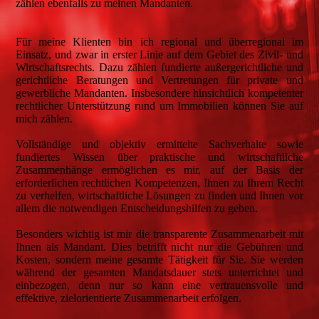
zählen ebenfalls zu meinen Mandanten.
Für meine Klienten bin ich regional und überregional im
Einsatz, und zwar in erster Linie auf dem Gebiet des Zivil- und
Wirtschaftsrechts. Dazu zählen fundierte außergerichtliche und
gerichtliche Beratungen und Vertretungen für private und
gewerbliche Mandanten. Insbesondere hinsichtlich kompetenter
rechtlicher Unterstützung rund um Immobilien können Sie auf
mich zählen.
Vollständige und objektiv ermittelte Sachverhalte sowie
fundiertes Wissen über praktische und wirtschaftliche
Zusammenhänge ermöglichen es mir, auf der Basis der
erforderlichen rechtlichen Kompetenzen, Ihnen zu Ihrem Recht
zu verhelfen, wirtschaftliche Lösungen zu finden und Ihnen vor
allem die notwendigen Entscheidungshilfen zu geben.
Besonders wichtig ist mir die transparente Zusammenarbeit mit
Ihnen als Mandant. Dies betrifft nicht nur die Gebühren und
Kosten, sondern meine gesamte Tätigkeit für Sie. Sie werden
während der gesamten Mandatsdauer stets unterrichtet und
einbezogen, denn nur so kann eine vertrauensvolle und
effektive, zielorientierte Zusammenarbeit erfolgen.