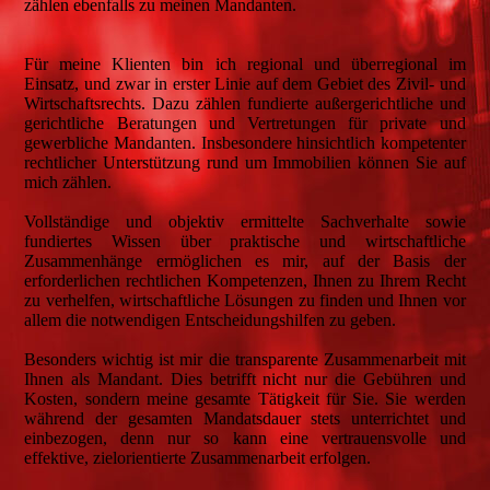
zählen ebenfalls zu meinen Mandanten.
Für meine Klienten bin ich regional und überregional im
Einsatz, und zwar in erster Linie auf dem Gebiet des Zivil- und
Wirtschaftsrechts. Dazu zählen fundierte außergerichtliche und
gerichtliche Beratungen und Vertretungen für private und
gewerbliche Mandanten. Insbesondere hinsichtlich kompetenter
rechtlicher Unterstützung rund um Immobilien können Sie auf
mich zählen.
Vollständige und objektiv ermittelte Sachverhalte sowie
fundiertes Wissen über praktische und wirtschaftliche
Zusammenhänge ermöglichen es mir, auf der Basis der
erforderlichen rechtlichen Kompetenzen, Ihnen zu Ihrem Recht
zu verhelfen, wirtschaftliche Lösungen zu finden und Ihnen vor
allem die notwendigen Entscheidungshilfen zu geben.
Besonders wichtig ist mir die transparente Zusammenarbeit mit
Ihnen als Mandant. Dies betrifft nicht nur die Gebühren und
Kosten, sondern meine gesamte Tätigkeit für Sie. Sie werden
während der gesamten Mandatsdauer stets unterrichtet und
einbezogen, denn nur so kann eine vertrauensvolle und
effektive, zielorientierte Zusammenarbeit erfolgen.