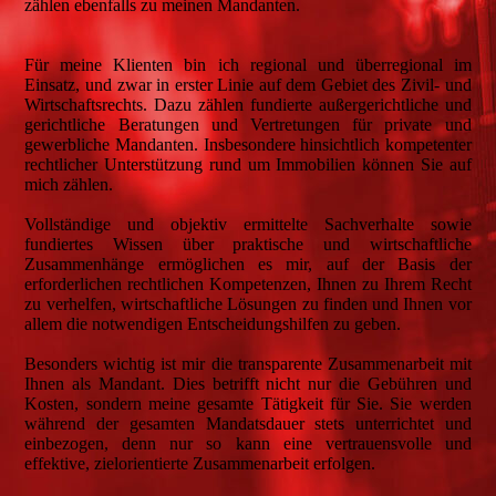
zählen ebenfalls zu meinen Mandanten.
Für meine Klienten bin ich regional und überregional im
Einsatz, und zwar in erster Linie auf dem Gebiet des Zivil- und
Wirtschaftsrechts. Dazu zählen fundierte außergerichtliche und
gerichtliche Beratungen und Vertretungen für private und
gewerbliche Mandanten. Insbesondere hinsichtlich kompetenter
rechtlicher Unterstützung rund um Immobilien können Sie auf
mich zählen.
Vollständige und objektiv ermittelte Sachverhalte sowie
fundiertes Wissen über praktische und wirtschaftliche
Zusammenhänge ermöglichen es mir, auf der Basis der
erforderlichen rechtlichen Kompetenzen, Ihnen zu Ihrem Recht
zu verhelfen, wirtschaftliche Lösungen zu finden und Ihnen vor
allem die notwendigen Entscheidungshilfen zu geben.
Besonders wichtig ist mir die transparente Zusammenarbeit mit
Ihnen als Mandant. Dies betrifft nicht nur die Gebühren und
Kosten, sondern meine gesamte Tätigkeit für Sie. Sie werden
während der gesamten Mandatsdauer stets unterrichtet und
einbezogen, denn nur so kann eine vertrauensvolle und
effektive, zielorientierte Zusammenarbeit erfolgen.