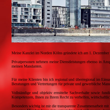
Meine Kanzlei im Norden Kölns gründete ich am 1. Dezember
Privatpersonen nehmen meine Dienstleistungen ebenso in Ans
meinen Mandanten.
Für meine Klienten bin ich regional und überregional im Einsat
Beratungen und Vertretungen für private und gewerbliche Mand
Vollständige und objektiv ermittelte Sachverhalte sowie fund
Kompetenzen, Ihnen zu Ihrem Recht zu verhelfen, wirtschaftli
Besonders wichtig ist mir die transparente Zusammenarbeit mit