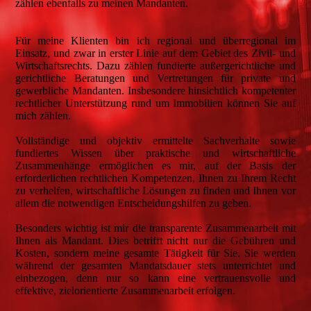
zählen ebenfalls zu meinen Mandanten.
Für meine Klienten bin ich regional und überregional im
Einsatz, und zwar in erster Linie auf dem Gebiet des Zivil- und
Wirtschaftsrechts. Dazu zählen fundierte außergerichtliche und
gerichtliche Beratungen und Vertretungen für private und
gewerbliche Mandanten. Insbesondere hinsichtlich kompetenter
rechtlicher Unterstützung rund um Immobilien können Sie auf
mich zählen.
Vollständige und objektiv ermittelte Sachverhalte sowie
fundiertes Wissen über praktische und wirtschaftliche
Zusammenhänge ermöglichen es mir, auf der Basis der
erforderlichen rechtlichen Kompetenzen, Ihnen zu Ihrem Recht
zu verhelfen, wirtschaftliche Lösungen zu finden und Ihnen vor
allem die notwendigen Entscheidungshilfen zu geben.
Besonders wichtig ist mir die transparente Zusammenarbeit mit
Ihnen als Mandant. Dies betrifft nicht nur die Gebühren und
Kosten, sondern meine gesamte Tätigkeit für Sie. Sie werden
während der gesamten Mandatsdauer stets unterrichtet und
einbezogen, denn nur so kann eine vertrauensvolle und
effektive, zielorientierte Zusammenarbeit erfolgen.