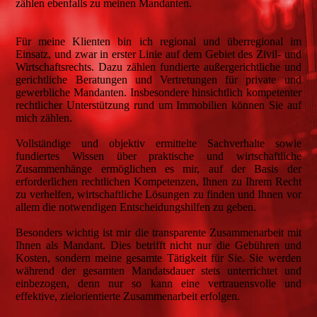
zählen ebenfalls zu meinen Mandanten.
Für meine Klienten bin ich regional und überregional im
Einsatz, und zwar in erster Linie auf dem Gebiet des Zivil- und
Wirtschaftsrechts. Dazu zählen fundierte außergerichtliche und
gerichtliche Beratungen und Vertretungen für private und
gewerbliche Mandanten. Insbesondere hinsichtlich kompetenter
rechtlicher Unterstützung rund um Immobilien können Sie auf
mich zählen.
Vollständige und objektiv ermittelte Sachverhalte sowie
fundiertes Wissen über praktische und wirtschaftliche
Zusammenhänge ermöglichen es mir, auf der Basis der
erforderlichen rechtlichen Kompetenzen, Ihnen zu Ihrem Recht
zu verhelfen, wirtschaftliche Lösungen zu finden und Ihnen vor
allem die notwendigen Entscheidungshilfen zu geben.
Besonders wichtig ist mir die transparente Zusammenarbeit mit
Ihnen als Mandant. Dies betrifft nicht nur die Gebühren und
Kosten, sondern meine gesamte Tätigkeit für Sie. Sie werden
während der gesamten Mandatsdauer stets unterrichtet und
einbezogen, denn nur so kann eine vertrauensvolle und
effektive, zielorientierte Zusammenarbeit erfolgen.