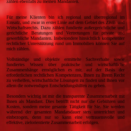
zählen ebenfalls zu meinen Mandanten.
Für meine Klienten bin ich regional und überregional im
Einsatz, und zwar in erster Linie auf dem Gebiet des Zivil- und
Wirtschaftsrechts. Dazu zählen fundierte außergerichtliche und
gerichtliche Beratungen und Vertretungen für private und
gewerbliche Mandanten. Insbesondere hinsichtlich kompetenter
rechtlicher Unterstützung rund um Immobilien können Sie auf
mich zählen.
Vollständige und objektiv ermittelte Sachverhalte sowie
fundiertes Wissen über praktische und wirtschaftliche
Zusammenhänge ermöglichen es mir, auf der Basis der
erforderlichen rechtlichen Kompetenzen, Ihnen zu Ihrem Recht
zu verhelfen, wirtschaftliche Lösungen zu finden und Ihnen vor
allem die notwendigen Entscheidungshilfen zu geben.
Besonders wichtig ist mir die transparente Zusammenarbeit mit
Ihnen als Mandant. Dies betrifft nicht nur die Gebühren und
Kosten, sondern meine gesamte Tätigkeit für Sie. Sie werden
während der gesamten Mandatsdauer stets unterrichtet und
einbezogen, denn nur so kann eine vertrauensvolle und
effektive, zielorientierte Zusammenarbeit erfolgen.