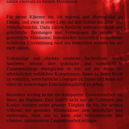
zählen ebenfalls zu meinen Mandanten.
Für meine Klienten bin ich regional und überregional im
Einsatz, und zwar in erster Linie auf dem Gebiet des Zivil- und
Wirtschaftsrechts. Dazu zählen fundierte außergerichtliche und
gerichtliche Beratungen und Vertretungen für private und
gewerbliche Mandanten. Insbesondere hinsichtlich kompetenter
rechtlicher Unterstützung rund um Immobilien können Sie auf
mich zählen.
Vollständige und objektiv ermittelte Sachverhalte sowie
fundiertes Wissen über praktische und wirtschaftliche
Zusammenhänge ermöglichen es mir, auf der Basis der
erforderlichen rechtlichen Kompetenzen, Ihnen zu Ihrem Recht
zu verhelfen, wirtschaftliche Lösungen zu finden und Ihnen vor
allem die notwendigen Entscheidungshilfen zu geben.
Besonders wichtig ist mir die transparente Zusammenarbeit mit
Ihnen als Mandant. Dies betrifft nicht nur die Gebühren und
Kosten, sondern meine gesamte Tätigkeit für Sie. Sie werden
während der gesamten Mandatsdauer stets unterrichtet und
einbezogen, denn nur so kann eine vertrauensvolle und
effektive, zielorientierte Zusammenarbeit erfolgen.