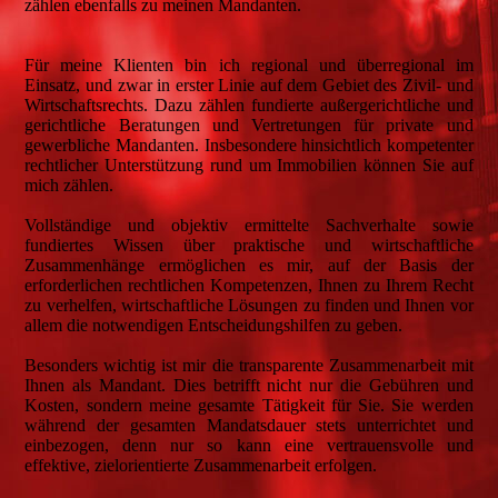
zählen ebenfalls zu meinen Mandanten.
Für meine Klienten bin ich regional und überregional im
Einsatz, und zwar in erster Linie auf dem Gebiet des Zivil- und
Wirtschaftsrechts. Dazu zählen fundierte außergerichtliche und
gerichtliche Beratungen und Vertretungen für private und
gewerbliche Mandanten. Insbesondere hinsichtlich kompetenter
rechtlicher Unterstützung rund um Immobilien können Sie auf
mich zählen.
Vollständige und objektiv ermittelte Sachverhalte sowie
fundiertes Wissen über praktische und wirtschaftliche
Zusammenhänge ermöglichen es mir, auf der Basis der
erforderlichen rechtlichen Kompetenzen, Ihnen zu Ihrem Recht
zu verhelfen, wirtschaftliche Lösungen zu finden und Ihnen vor
allem die notwendigen Entscheidungshilfen zu geben.
Besonders wichtig ist mir die transparente Zusammenarbeit mit
Ihnen als Mandant. Dies betrifft nicht nur die Gebühren und
Kosten, sondern meine gesamte Tätigkeit für Sie. Sie werden
während der gesamten Mandatsdauer stets unterrichtet und
einbezogen, denn nur so kann eine vertrauensvolle und
effektive, zielorientierte Zusammenarbeit erfolgen.