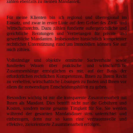
zählen ebenfalls zu meinen Mandanten.
Für meine Klienten bin ich regional und überregional im
Einsatz, und zwar in erster Linie auf dem Gebiet des Zivil- und
Wirtschaftsrechts. Dazu zählen fundierte außergerichtliche und
gerichtliche Beratungen und Vertretungen für private und
gewerbliche Mandanten. Insbesondere hinsichtlich kompetenter
rechtlicher Unterstützung rund um Immobilien können Sie auf
mich zählen.
Vollständige und objektiv ermittelte Sachverhalte sowie
fundiertes Wissen über praktische und wirtschaftliche
Zusammenhänge ermöglichen es mir, auf der Basis der
erforderlichen rechtlichen Kompetenzen, Ihnen zu Ihrem Recht
zu verhelfen, wirtschaftliche Lösungen zu finden und Ihnen vor
allem die notwendigen Entscheidungshilfen zu geben.
Besonders wichtig ist mir die transparente Zusammenarbeit mit
Ihnen als Mandant. Dies betrifft nicht nur die Gebühren und
Kosten, sondern meine gesamte Tätigkeit für Sie. Sie werden
während der gesamten Mandatsdauer stets unterrichtet und
einbezogen, denn nur so kann eine vertrauensvolle und
effektive, zielorientierte Zusammenarbeit erfolgen.