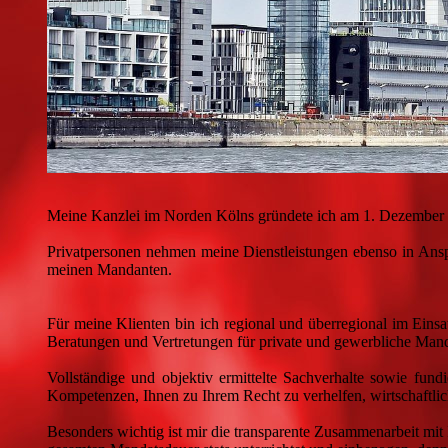
Meine Kanzlei im Norden Kölns gründete ich am 1. Dezember
Privatpersonen nehmen meine Dienstleistungen ebenso in Ans
meinen Mandanten.
Für meine Klienten bin ich regional und überregional im Einsat
Beratungen und Vertretungen für private und gewerbliche Mand
Vollständige und objektiv ermittelte Sachverhalte sowie fund
Kompetenzen, Ihnen zu Ihrem Recht zu verhelfen, wirtschaftli
Besonders wichtig ist mir die transparente Zusammenarbeit mit