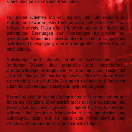
zählen ebenfalls zu meinen Mandanten.
Für meine Klienten bin ich regional und überregional im
Einsatz, und zwar in erster Linie auf dem Gebiet des Zivil- und
Wirtschaftsrechts. Dazu zählen fundierte außergerichtliche und
gerichtliche Beratungen und Vertretungen für private und
gewerbliche Mandanten. Insbesondere hinsichtlich kompetenter
rechtlicher Unterstützung rund um Immobilien können Sie auf
mich zählen.
Vollständige und objektiv ermittelte Sachverhalte sowie
fundiertes Wissen über praktische und wirtschaftliche
Zusammenhänge ermöglichen es mir, auf der Basis der
erforderlichen rechtlichen Kompetenzen, Ihnen zu Ihrem Recht
zu verhelfen, wirtschaftliche Lösungen zu finden und Ihnen vor
allem die notwendigen Entscheidungshilfen zu geben.
Besonders wichtig ist mir die transparente Zusammenarbeit mit
Ihnen als Mandant. Dies betrifft nicht nur die Gebühren und
Kosten, sondern meine gesamte Tätigkeit für Sie. Sie werden
während der gesamten Mandatsdauer stets unterrichtet und
einbezogen, denn nur so kann eine vertrauensvolle und
effektive, zielorientierte Zusammenarbeit erfolgen.