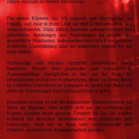
zählen ebenfalls zu meinen Mandanten.
Für meine Klienten bin ich regional und überregional im
Einsatz, und zwar in erster Linie auf dem Gebiet des Zivil- und
Wirtschaftsrechts. Dazu zählen fundierte außergerichtliche und
gerichtliche Beratungen und Vertretungen für private und
gewerbliche Mandanten. Insbesondere hinsichtlich kompetenter
rechtlicher Unterstützung rund um Immobilien können Sie auf
mich zählen.
Vollständige und objektiv ermittelte Sachverhalte sowie
fundiertes Wissen über praktische und wirtschaftliche
Zusammenhänge ermöglichen es mir, auf der Basis der
erforderlichen rechtlichen Kompetenzen, Ihnen zu Ihrem Recht
zu verhelfen, wirtschaftliche Lösungen zu finden und Ihnen vor
allem die notwendigen Entscheidungshilfen zu geben.
Besonders wichtig ist mir die transparente Zusammenarbeit mit
Ihnen als Mandant. Dies betrifft nicht nur die Gebühren und
Kosten, sondern meine gesamte Tätigkeit für Sie. Sie werden
während der gesamten Mandatsdauer stets unterrichtet und
einbezogen, denn nur so kann eine vertrauensvolle und
effektive, zielorientierte Zusammenarbeit erfolgen.