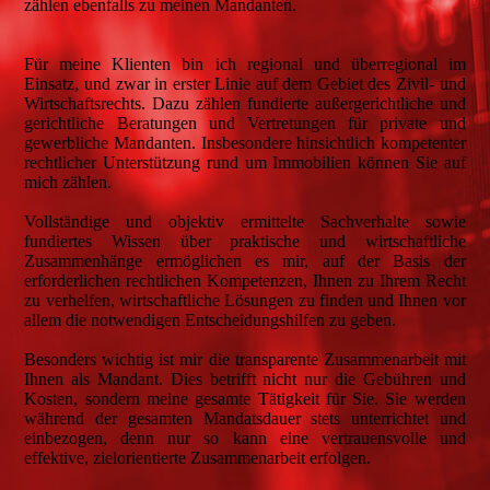
zählen ebenfalls zu meinen Mandanten.
Für meine Klienten bin ich regional und überregional im
Einsatz, und zwar in erster Linie auf dem Gebiet des Zivil- und
Wirtschaftsrechts. Dazu zählen fundierte außergerichtliche und
gerichtliche Beratungen und Vertretungen für private und
gewerbliche Mandanten. Insbesondere hinsichtlich kompetenter
rechtlicher Unterstützung rund um Immobilien können Sie auf
mich zählen.
Vollständige und objektiv ermittelte Sachverhalte sowie
fundiertes Wissen über praktische und wirtschaftliche
Zusammenhänge ermöglichen es mir, auf der Basis der
erforderlichen rechtlichen Kompetenzen, Ihnen zu Ihrem Recht
zu verhelfen, wirtschaftliche Lösungen zu finden und Ihnen vor
allem die notwendigen Entscheidungshilfen zu geben.
Besonders wichtig ist mir die transparente Zusammenarbeit mit
Ihnen als Mandant. Dies betrifft nicht nur die Gebühren und
Kosten, sondern meine gesamte Tätigkeit für Sie. Sie werden
während der gesamten Mandatsdauer stets unterrichtet und
einbezogen, denn nur so kann eine vertrauensvolle und
effektive, zielorientierte Zusammenarbeit erfolgen.