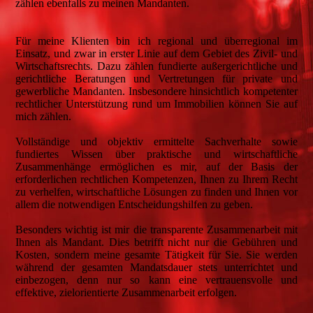
zählen ebenfalls zu meinen Mandanten.
Für meine Klienten bin ich regional und überregional im
Einsatz, und zwar in erster Linie auf dem Gebiet des Zivil- und
Wirtschaftsrechts. Dazu zählen fundierte außergerichtliche und
gerichtliche Beratungen und Vertretungen für private und
gewerbliche Mandanten. Insbesondere hinsichtlich kompetenter
rechtlicher Unterstützung rund um Immobilien können Sie auf
mich zählen.
Vollständige und objektiv ermittelte Sachverhalte sowie
fundiertes Wissen über praktische und wirtschaftliche
Zusammenhänge ermöglichen es mir, auf der Basis der
erforderlichen rechtlichen Kompetenzen, Ihnen zu Ihrem Recht
zu verhelfen, wirtschaftliche Lösungen zu finden und Ihnen vor
allem die notwendigen Entscheidungshilfen zu geben.
Besonders wichtig ist mir die transparente Zusammenarbeit mit
Ihnen als Mandant. Dies betrifft nicht nur die Gebühren und
Kosten, sondern meine gesamte Tätigkeit für Sie. Sie werden
während der gesamten Mandatsdauer stets unterrichtet und
einbezogen, denn nur so kann eine vertrauensvolle und
effektive, zielorientierte Zusammenarbeit erfolgen.