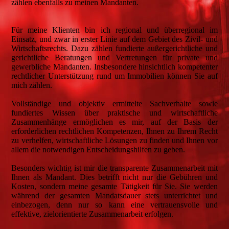
zählen ebenfalls zu meinen Mandanten.
Für meine Klienten bin ich regional und überregional im
Einsatz, und zwar in erster Linie auf dem Gebiet des Zivil- und
Wirtschaftsrechts. Dazu zählen fundierte außergerichtliche und
gerichtliche Beratungen und Vertretungen für private und
gewerbliche Mandanten. Insbesondere hinsichtlich kompetenter
rechtlicher Unterstützung rund um Immobilien können Sie auf
mich zählen.
Vollständige und objektiv ermittelte Sachverhalte sowie
fundiertes Wissen über praktische und wirtschaftliche
Zusammenhänge ermöglichen es mir, auf der Basis der
erforderlichen rechtlichen Kompetenzen, Ihnen zu Ihrem Recht
zu verhelfen, wirtschaftliche Lösungen zu finden und Ihnen vor
allem die notwendigen Entscheidungshilfen zu geben.
Besonders wichtig ist mir die transparente Zusammenarbeit mit
Ihnen als Mandant. Dies betrifft nicht nur die Gebühren und
Kosten, sondern meine gesamte Tätigkeit für Sie. Sie werden
während der gesamten Mandatsdauer stets unterrichtet und
einbezogen, denn nur so kann eine vertrauensvolle und
effektive, zielorientierte Zusammenarbeit erfolgen.