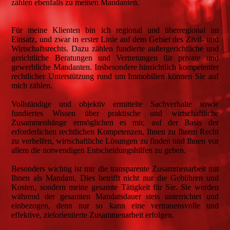
zählen ebenfalls zu meinen Mandanten.
Für meine Klienten bin ich regional und überregional im
Einsatz, und zwar in erster Linie auf dem Gebiet des Zivil- und
Wirtschaftsrechts. Dazu zählen fundierte außergerichtliche und
gerichtliche Beratungen und Vertretungen für private und
gewerbliche Mandanten. Insbesondere hinsichtlich kompetenter
rechtlicher Unterstützung rund um Immobilien können Sie auf
mich zählen.
Vollständige und objektiv ermittelte Sachverhalte sowie
fundiertes Wissen über praktische und wirtschaftliche
Zusammenhänge ermöglichen es mir, auf der Basis der
erforderlichen rechtlichen Kompetenzen, Ihnen zu Ihrem Recht
zu verhelfen, wirtschaftliche Lösungen zu finden und Ihnen vor
allem die notwendigen Entscheidungshilfen zu geben.
Besonders wichtig ist mir die transparente Zusammenarbeit mit
Ihnen als Mandant. Dies betrifft nicht nur die Gebühren und
Kosten, sondern meine gesamte Tätigkeit für Sie. Sie werden
während der gesamten Mandatsdauer stets unterrichtet und
einbezogen, denn nur so kann eine vertrauensvolle und
effektive, zielorientierte Zusammenarbeit erfolgen.