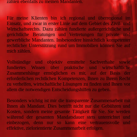
zählen ebenfalls zu meinen Mandanten.
Für meine Klienten bin ich regional und überregional im
Einsatz, und zwar in erster Linie auf dem Gebiet des Zivil- und
Wirtschaftsrechts. Dazu zählen fundierte außergerichtliche und
gerichtliche Beratungen und Vertretungen für private und
gewerbliche Mandanten. Insbesondere hinsichtlich kompetenter
rechtlicher Unterstützung rund um Immobilien können Sie auf
mich zählen.
Vollständige und objektiv ermittelte Sachverhalte sowie
fundiertes Wissen über praktische und wirtschaftliche
Zusammenhänge ermöglichen es mir, auf der Basis der
erforderlichen rechtlichen Kompetenzen, Ihnen zu Ihrem Recht
zu verhelfen, wirtschaftliche Lösungen zu finden und Ihnen vor
allem die notwendigen Entscheidungshilfen zu geben.
Besonders wichtig ist mir die transparente Zusammenarbeit mit
Ihnen als Mandant. Dies betrifft nicht nur die Gebühren und
Kosten, sondern meine gesamte Tätigkeit für Sie. Sie werden
während der gesamten Mandatsdauer stets unterrichtet und
einbezogen, denn nur so kann eine vertrauensvolle und
effektive, zielorientierte Zusammenarbeit erfolgen.