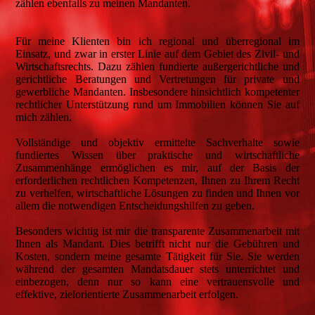
zählen ebenfalls zu meinen Mandanten.
Für meine Klienten bin ich regional und überregional im
Einsatz, und zwar in erster Linie auf dem Gebiet des Zivil- und
Wirtschaftsrechts. Dazu zählen fundierte außergerichtliche und
gerichtliche Beratungen und Vertretungen für private und
gewerbliche Mandanten. Insbesondere hinsichtlich kompetenter
rechtlicher Unterstützung rund um Immobilien können Sie auf
mich zählen.
Vollständige und objektiv ermittelte Sachverhalte sowie
fundiertes Wissen über praktische und wirtschaftliche
Zusammenhänge ermöglichen es mir, auf der Basis der
erforderlichen rechtlichen Kompetenzen, Ihnen zu Ihrem Recht
zu verhelfen, wirtschaftliche Lösungen zu finden und Ihnen vor
allem die notwendigen Entscheidungshilfen zu geben.
Besonders wichtig ist mir die transparente Zusammenarbeit mit
Ihnen als Mandant. Dies betrifft nicht nur die Gebühren und
Kosten, sondern meine gesamte Tätigkeit für Sie. Sie werden
während der gesamten Mandatsdauer stets unterrichtet und
einbezogen, denn nur so kann eine vertrauensvolle und
effektive, zielorientierte Zusammenarbeit erfolgen.