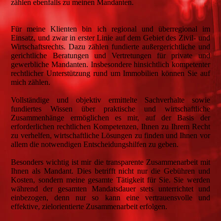
zählen ebenfalls zu meinen Mandanten.
Für meine Klienten bin ich regional und überregional im
Einsatz, und zwar in erster Linie auf dem Gebiet des Zivil- und
Wirtschaftsrechts. Dazu zählen fundierte außergerichtliche und
gerichtliche Beratungen und Vertretungen für private und
gewerbliche Mandanten. Insbesondere hinsichtlich kompetenter
rechtlicher Unterstützung rund um Immobilien können Sie auf
mich zählen.
Vollständige und objektiv ermittelte Sachverhalte sowie
fundiertes Wissen über praktische und wirtschaftliche
Zusammenhänge ermöglichen es mir, auf der Basis der
erforderlichen rechtlichen Kompetenzen, Ihnen zu Ihrem Recht
zu verhelfen, wirtschaftliche Lösungen zu finden und Ihnen vor
allem die notwendigen Entscheidungshilfen zu geben.
Besonders wichtig ist mir die transparente Zusammenarbeit mit
Ihnen als Mandant. Dies betrifft nicht nur die Gebühren und
Kosten, sondern meine gesamte Tätigkeit für Sie. Sie werden
während der gesamten Mandatsdauer stets unterrichtet und
einbezogen, denn nur so kann eine vertrauensvolle und
effektive, zielorientierte Zusammenarbeit erfolgen.