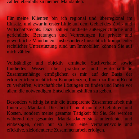
zählen ebenfalls zu meinen Mandanten.
Für meine Klienten bin ich regional und überregional im
Einsatz, und zwar in erster Linie auf dem Gebiet des Zivil- und
Wirtschaftsrechts. Dazu zählen fundierte außergerichtliche und
gerichtliche Beratungen und Vertretungen für private und
gewerbliche Mandanten. Insbesondere hinsichtlich kompetenter
rechtlicher Unterstützung rund um Immobilien können Sie auf
mich zählen.
Vollständige und objektiv ermittelte Sachverhalte sowie
fundiertes Wissen über praktische und wirtschaftliche
Zusammenhänge ermöglichen es mir, auf der Basis der
erforderlichen rechtlichen Kompetenzen, Ihnen zu Ihrem Recht
zu verhelfen, wirtschaftliche Lösungen zu finden und Ihnen vor
allem die notwendigen Entscheidungshilfen zu geben.
Besonders wichtig ist mir die transparente Zusammenarbeit mit
Ihnen als Mandant. Dies betrifft nicht nur die Gebühren und
Kosten, sondern meine gesamte Tätigkeit für Sie. Sie werden
während der gesamten Mandatsdauer stets unterrichtet und
einbezogen, denn nur so kann eine vertrauensvolle und
effektive, zielorientierte Zusammenarbeit erfolgen.