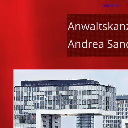
Startseite