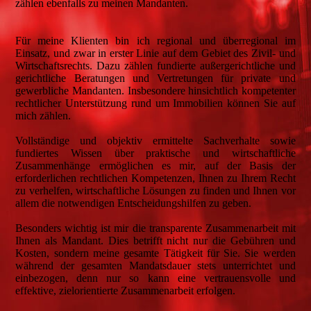
zählen ebenfalls zu meinen Mandanten.
Für meine Klienten bin ich regional und überregional im
Einsatz, und zwar in erster Linie auf dem Gebiet des Zivil- und
Wirtschaftsrechts. Dazu zählen fundierte außergerichtliche und
gerichtliche Beratungen und Vertretungen für private und
gewerbliche Mandanten. Insbesondere hinsichtlich kompetenter
rechtlicher Unterstützung rund um Immobilien können Sie auf
mich zählen.
Vollständige und objektiv ermittelte Sachverhalte sowie
fundiertes Wissen über praktische und wirtschaftliche
Zusammenhänge ermöglichen es mir, auf der Basis der
erforderlichen rechtlichen Kompetenzen, Ihnen zu Ihrem Recht
zu verhelfen, wirtschaftliche Lösungen zu finden und Ihnen vor
allem die notwendigen Entscheidungshilfen zu geben.
Besonders wichtig ist mir die transparente Zusammenarbeit mit
Ihnen als Mandant. Dies betrifft nicht nur die Gebühren und
Kosten, sondern meine gesamte Tätigkeit für Sie. Sie werden
während der gesamten Mandatsdauer stets unterrichtet und
einbezogen, denn nur so kann eine vertrauensvolle und
effektive, zielorientierte Zusammenarbeit erfolgen.