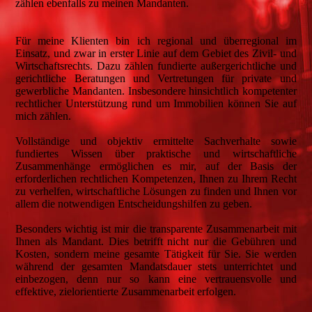
zählen ebenfalls zu meinen Mandanten.
Für meine Klienten bin ich regional und überregional im
Einsatz, und zwar in erster Linie auf dem Gebiet des Zivil- und
Wirtschaftsrechts. Dazu zählen fundierte außergerichtliche und
gerichtliche Beratungen und Vertretungen für private und
gewerbliche Mandanten. Insbesondere hinsichtlich kompetenter
rechtlicher Unterstützung rund um Immobilien können Sie auf
mich zählen.
Vollständige und objektiv ermittelte Sachverhalte sowie
fundiertes Wissen über praktische und wirtschaftliche
Zusammenhänge ermöglichen es mir, auf der Basis der
erforderlichen rechtlichen Kompetenzen, Ihnen zu Ihrem Recht
zu verhelfen, wirtschaftliche Lösungen zu finden und Ihnen vor
allem die notwendigen Entscheidungshilfen zu geben.
Besonders wichtig ist mir die transparente Zusammenarbeit mit
Ihnen als Mandant. Dies betrifft nicht nur die Gebühren und
Kosten, sondern meine gesamte Tätigkeit für Sie. Sie werden
während der gesamten Mandatsdauer stets unterrichtet und
einbezogen, denn nur so kann eine vertrauensvolle und
effektive, zielorientierte Zusammenarbeit erfolgen.