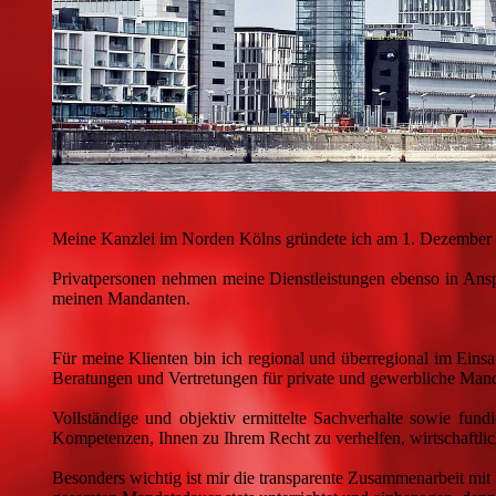
Meine Kanzlei im Norden Kölns gründete ich am 1. Dezember
Privatpersonen nehmen meine Dienstleistungen ebenso in Ans
meinen Mandanten.
Für meine Klienten bin ich regional und überregional im Einsat
Beratungen und Vertretungen für private und gewerbliche Mand
Vollständige und objektiv ermittelte Sachverhalte sowie fund
Kompetenzen, Ihnen zu Ihrem Recht zu verhelfen, wirtschaftli
Besonders wichtig ist mir die transparente Zusammenarbeit mit