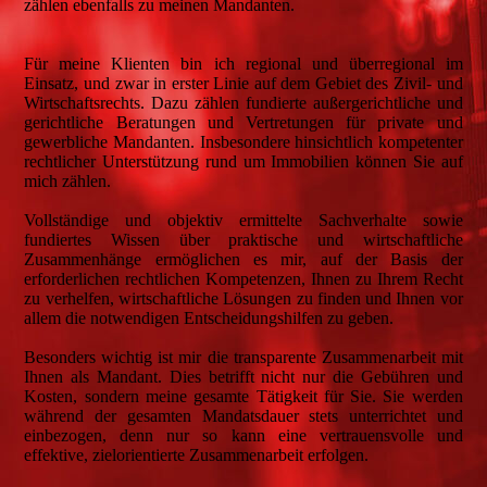
zählen ebenfalls zu meinen Mandanten.
Für meine Klienten bin ich regional und überregional im
Einsatz, und zwar in erster Linie auf dem Gebiet des Zivil- und
Wirtschaftsrechts. Dazu zählen fundierte außergerichtliche und
gerichtliche Beratungen und Vertretungen für private und
gewerbliche Mandanten. Insbesondere hinsichtlich kompetenter
rechtlicher Unterstützung rund um Immobilien können Sie auf
mich zählen.
Vollständige und objektiv ermittelte Sachverhalte sowie
fundiertes Wissen über praktische und wirtschaftliche
Zusammenhänge ermöglichen es mir, auf der Basis der
erforderlichen rechtlichen Kompetenzen, Ihnen zu Ihrem Recht
zu verhelfen, wirtschaftliche Lösungen zu finden und Ihnen vor
allem die notwendigen Entscheidungshilfen zu geben.
Besonders wichtig ist mir die transparente Zusammenarbeit mit
Ihnen als Mandant. Dies betrifft nicht nur die Gebühren und
Kosten, sondern meine gesamte Tätigkeit für Sie. Sie werden
während der gesamten Mandatsdauer stets unterrichtet und
einbezogen, denn nur so kann eine vertrauensvolle und
effektive, zielorientierte Zusammenarbeit erfolgen.