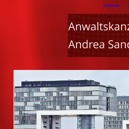
Startseite