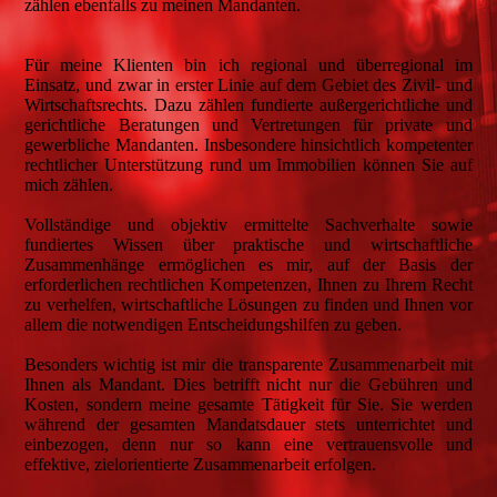
zählen ebenfalls zu meinen Mandanten.
Für meine Klienten bin ich regional und überregional im
Einsatz, und zwar in erster Linie auf dem Gebiet des Zivil- und
Wirtschaftsrechts. Dazu zählen fundierte außergerichtliche und
gerichtliche Beratungen und Vertretungen für private und
gewerbliche Mandanten. Insbesondere hinsichtlich kompetenter
rechtlicher Unterstützung rund um Immobilien können Sie auf
mich zählen.
Vollständige und objektiv ermittelte Sachverhalte sowie
fundiertes Wissen über praktische und wirtschaftliche
Zusammenhänge ermöglichen es mir, auf der Basis der
erforderlichen rechtlichen Kompetenzen, Ihnen zu Ihrem Recht
zu verhelfen, wirtschaftliche Lösungen zu finden und Ihnen vor
allem die notwendigen Entscheidungshilfen zu geben.
Besonders wichtig ist mir die transparente Zusammenarbeit mit
Ihnen als Mandant. Dies betrifft nicht nur die Gebühren und
Kosten, sondern meine gesamte Tätigkeit für Sie. Sie werden
während der gesamten Mandatsdauer stets unterrichtet und
einbezogen, denn nur so kann eine vertrauensvolle und
effektive, zielorientierte Zusammenarbeit erfolgen.