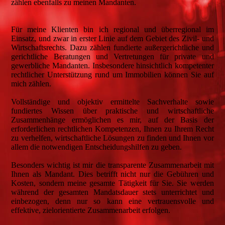
zählen ebenfalls zu meinen Mandanten.
Für meine Klienten bin ich regional und überregional im
Einsatz, und zwar in erster Linie auf dem Gebiet des Zivil- und
Wirtschaftsrechts. Dazu zählen fundierte außergerichtliche und
gerichtliche Beratungen und Vertretungen für private und
gewerbliche Mandanten. Insbesondere hinsichtlich kompetenter
rechtlicher Unterstützung rund um Immobilien können Sie auf
mich zählen.
Vollständige und objektiv ermittelte Sachverhalte sowie
fundiertes Wissen über praktische und wirtschaftliche
Zusammenhänge ermöglichen es mir, auf der Basis der
erforderlichen rechtlichen Kompetenzen, Ihnen zu Ihrem Recht
zu verhelfen, wirtschaftliche Lösungen zu finden und Ihnen vor
allem die notwendigen Entscheidungshilfen zu geben.
Besonders wichtig ist mir die transparente Zusammenarbeit mit
Ihnen als Mandant. Dies betrifft nicht nur die Gebühren und
Kosten, sondern meine gesamte Tätigkeit für Sie. Sie werden
während der gesamten Mandatsdauer stets unterrichtet und
einbezogen, denn nur so kann eine vertrauensvolle und
effektive, zielorientierte Zusammenarbeit erfolgen.