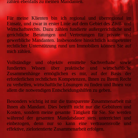
zählen ebenfalls zu meinen Mandanten.
Für meine Klienten bin ich regional und überregional im
Einsatz, und zwar in erster Linie auf dem Gebiet des Zivil- und
Wirtschaftsrechts. Dazu zählen fundierte außergerichtliche und
gerichtliche Beratungen und Vertretungen für private und
gewerbliche Mandanten. Insbesondere hinsichtlich kompetenter
rechtlicher Unterstützung rund um Immobilien können Sie auf
mich zählen.
Vollständige und objektiv ermittelte Sachverhalte sowie
fundiertes Wissen über praktische und wirtschaftliche
Zusammenhänge ermöglichen es mir, auf der Basis der
erforderlichen rechtlichen Kompetenzen, Ihnen zu Ihrem Recht
zu verhelfen, wirtschaftliche Lösungen zu finden und Ihnen vor
allem die notwendigen Entscheidungshilfen zu geben.
Besonders wichtig ist mir die transparente Zusammenarbeit mit
Ihnen als Mandant. Dies betrifft nicht nur die Gebühren und
Kosten, sondern meine gesamte Tätigkeit für Sie. Sie werden
während der gesamten Mandatsdauer stets unterrichtet und
einbezogen, denn nur so kann eine vertrauensvolle und
effektive, zielorientierte Zusammenarbeit erfolgen.