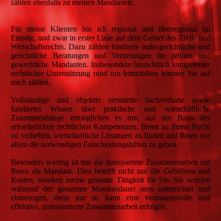
zählen ebenfalls zu meinen Mandanten.
Für meine Klienten bin ich regional und überregional im
Einsatz, und zwar in erster Linie auf dem Gebiet des Zivil- und
Wirtschaftsrechts. Dazu zählen fundierte außergerichtliche und
gerichtliche Beratungen und Vertretungen für private und
gewerbliche Mandanten. Insbesondere hinsichtlich kompetenter
rechtlicher Unterstützung rund um Immobilien können Sie auf
mich zählen.
Vollständige und objektiv ermittelte Sachverhalte sowie
fundiertes Wissen über praktische und wirtschaftliche
Zusammenhänge ermöglichen es mir, auf der Basis der
erforderlichen rechtlichen Kompetenzen, Ihnen zu Ihrem Recht
zu verhelfen, wirtschaftliche Lösungen zu finden und Ihnen vor
allem die notwendigen Entscheidungshilfen zu geben.
Besonders wichtig ist mir die transparente Zusammenarbeit mit
Ihnen als Mandant. Dies betrifft nicht nur die Gebühren und
Kosten, sondern meine gesamte Tätigkeit für Sie. Sie werden
während der gesamten Mandatsdauer stets unterrichtet und
einbezogen, denn nur so kann eine vertrauensvolle und
effektive, zielorientierte Zusammenarbeit erfolgen.