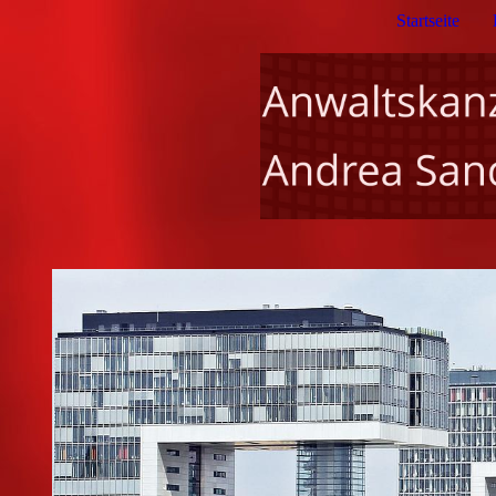
Startseite