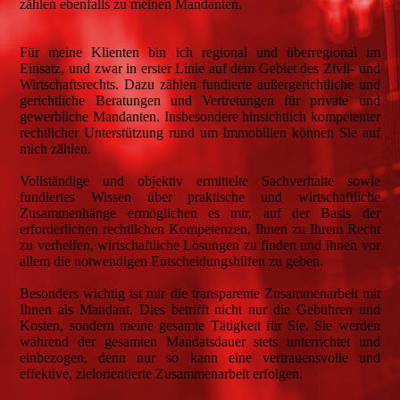
zählen ebenfalls zu meinen Mandanten.
Für meine Klienten bin ich regional und überregional im
Einsatz, und zwar in erster Linie auf dem Gebiet des Zivil- und
Wirtschaftsrechts. Dazu zählen fundierte außergerichtliche und
gerichtliche Beratungen und Vertretungen für private und
gewerbliche Mandanten. Insbesondere hinsichtlich kompetenter
rechtlicher Unterstützung rund um Immobilien können Sie auf
mich zählen.
Vollständige und objektiv ermittelte Sachverhalte sowie
fundiertes Wissen über praktische und wirtschaftliche
Zusammenhänge ermöglichen es mir, auf der Basis der
erforderlichen rechtlichen Kompetenzen, Ihnen zu Ihrem Recht
zu verhelfen, wirtschaftliche Lösungen zu finden und Ihnen vor
allem die notwendigen Entscheidungshilfen zu geben.
Besonders wichtig ist mir die transparente Zusammenarbeit mit
Ihnen als Mandant. Dies betrifft nicht nur die Gebühren und
Kosten, sondern meine gesamte Tätigkeit für Sie. Sie werden
während der gesamten Mandatsdauer stets unterrichtet und
einbezogen, denn nur so kann eine vertrauensvolle und
effektive, zielorientierte Zusammenarbeit erfolgen.