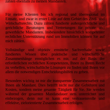
zählen ebenfalls zu meinen Mandanten.
Für meine Klienten bin ich regional und überregional im
Einsatz, und zwar in erster Linie auf dem Gebiet des Zivil- und
Wirtschaftsrechts. Dazu zählen fundierte außergerichtliche und
gerichtliche Beratungen und Vertretungen für private und
gewerbliche Mandanten. Insbesondere hinsichtlich kompetenter
rechtlicher Unterstützung rund um Immobilien können Sie auf
mich zählen.
Vollständige und objektiv ermittelte Sachverhalte sowie
fundiertes Wissen über praktische und wirtschaftliche
Zusammenhänge ermöglichen es mir, auf der Basis der
erforderlichen rechtlichen Kompetenzen, Ihnen zu Ihrem Recht
zu verhelfen, wirtschaftliche Lösungen zu finden und Ihnen vor
allem die notwendigen Entscheidungshilfen zu geben.
Besonders wichtig ist mir die transparente Zusammenarbeit mit
Ihnen als Mandant. Dies betrifft nicht nur die Gebühren und
Kosten, sondern meine gesamte Tätigkeit für Sie. Sie werden
während der gesamten Mandatsdauer stets unterrichtet und
einbezogen, denn nur so kann eine vertrauensvolle und
effektive, zielorientierte Zusammenarbeit erfolgen.