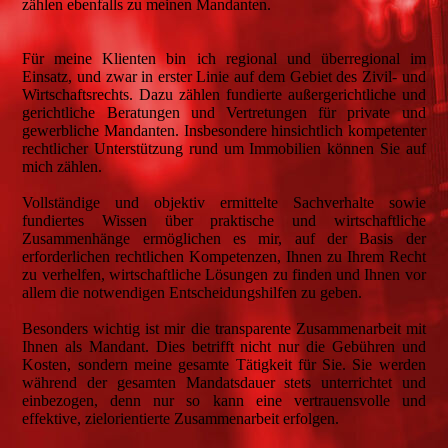
zählen ebenfalls zu meinen Mandanten.
Für meine Klienten bin ich regional und überregional im
Einsatz, und zwar in erster Linie auf dem Gebiet des Zivil- und
Wirtschaftsrechts. Dazu zählen fundierte außergerichtliche und
gerichtliche Beratungen und Vertretungen für private und
gewerbliche Mandanten. Insbesondere hinsichtlich kompetenter
rechtlicher Unterstützung rund um Immobilien können Sie auf
mich zählen.
Vollständige und objektiv ermittelte Sachverhalte sowie
fundiertes Wissen über praktische und wirtschaftliche
Zusammenhänge ermöglichen es mir, auf der Basis der
erforderlichen rechtlichen Kompetenzen, Ihnen zu Ihrem Recht
zu verhelfen, wirtschaftliche Lösungen zu finden und Ihnen vor
allem die notwendigen Entscheidungshilfen zu geben.
Besonders wichtig ist mir die transparente Zusammenarbeit mit
Ihnen als Mandant. Dies betrifft nicht nur die Gebühren und
Kosten, sondern meine gesamte Tätigkeit für Sie. Sie werden
während der gesamten Mandatsdauer stets unterrichtet und
einbezogen, denn nur so kann eine vertrauensvolle und
effektive, zielorientierte Zusammenarbeit erfolgen.