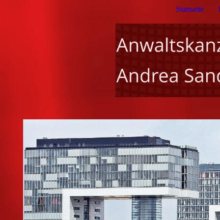
Startseite