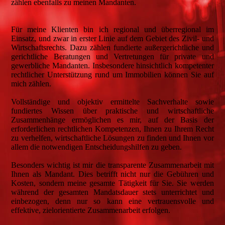
zählen ebenfalls zu meinen Mandanten.
Für meine Klienten bin ich regional und überregional im
Einsatz, und zwar in erster Linie auf dem Gebiet des Zivil- und
Wirtschaftsrechts. Dazu zählen fundierte außergerichtliche und
gerichtliche Beratungen und Vertretungen für private und
gewerbliche Mandanten. Insbesondere hinsichtlich kompetenter
rechtlicher Unterstützung rund um Immobilien können Sie auf
mich zählen.
Vollständige und objektiv ermittelte Sachverhalte sowie
fundiertes Wissen über praktische und wirtschaftliche
Zusammenhänge ermöglichen es mir, auf der Basis der
erforderlichen rechtlichen Kompetenzen, Ihnen zu Ihrem Recht
zu verhelfen, wirtschaftliche Lösungen zu finden und Ihnen vor
allem die notwendigen Entscheidungshilfen zu geben.
Besonders wichtig ist mir die transparente Zusammenarbeit mit
Ihnen als Mandant. Dies betrifft nicht nur die Gebühren und
Kosten, sondern meine gesamte Tätigkeit für Sie. Sie werden
während der gesamten Mandatsdauer stets unterrichtet und
einbezogen, denn nur so kann eine vertrauensvolle und
effektive, zielorientierte Zusammenarbeit erfolgen.