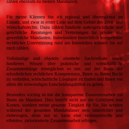
zählen ebenfalls zu meinen Mandanten.
Für meine Klienten bin ich regional und überregional im
Einsatz, und zwar in erster Linie auf dem Gebiet des Zivil- und
Wirtschaftsrechts. Dazu zählen fundierte außergerichtliche und
gerichtliche Beratungen und Vertretungen für private und
gewerbliche Mandanten. Insbesondere hinsichtlich kompetenter
rechtlicher Unterstützung rund um Immobilien können Sie auf
mich zählen.
Vollständige und objektiv ermittelte Sachverhalte sowie
fundiertes Wissen über praktische und wirtschaftliche
Zusammenhänge ermöglichen es mir, auf der Basis der
erforderlichen rechtlichen Kompetenzen, Ihnen zu Ihrem Recht
zu verhelfen, wirtschaftliche Lösungen zu finden und Ihnen vor
allem die notwendigen Entscheidungshilfen zu geben.
Besonders wichtig ist mir die transparente Zusammenarbeit mit
Ihnen als Mandant. Dies betrifft nicht nur die Gebühren und
Kosten, sondern meine gesamte Tätigkeit für Sie. Sie werden
während der gesamten Mandatsdauer stets unterrichtet und
einbezogen, denn nur so kann eine vertrauensvolle und
effektive, zielorientierte Zusammenarbeit erfolgen.