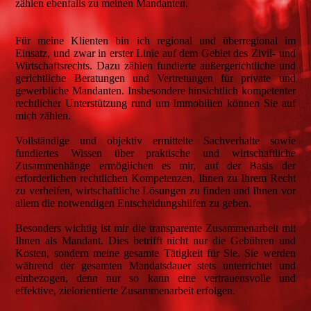
zählen ebenfalls zu meinen Mandanten.
Für meine Klienten bin ich regional und überregional im
Einsatz, und zwar in erster Linie auf dem Gebiet des Zivil- und
Wirtschaftsrechts. Dazu zählen fundierte außergerichtliche und
gerichtliche Beratungen und Vertretungen für private und
gewerbliche Mandanten. Insbesondere hinsichtlich kompetenter
rechtlicher Unterstützung rund um Immobilien können Sie auf
mich zählen.
Vollständige und objektiv ermittelte Sachverhalte sowie
fundiertes Wissen über praktische und wirtschaftliche
Zusammenhänge ermöglichen es mir, auf der Basis der
erforderlichen rechtlichen Kompetenzen, Ihnen zu Ihrem Recht
zu verhelfen, wirtschaftliche Lösungen zu finden und Ihnen vor
allem die notwendigen Entscheidungshilfen zu geben.
Besonders wichtig ist mir die transparente Zusammenarbeit mit
Ihnen als Mandant. Dies betrifft nicht nur die Gebühren und
Kosten, sondern meine gesamte Tätigkeit für Sie. Sie werden
während der gesamten Mandatsdauer stets unterrichtet und
einbezogen, denn nur so kann eine vertrauensvolle und
effektive, zielorientierte Zusammenarbeit erfolgen.