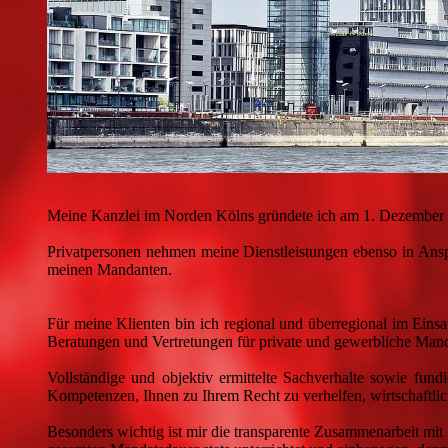
Meine Kanzlei im Norden Kölns gründete ich am 1. Dezember
Privatpersonen nehmen meine Dienstleistungen ebenso in Ans
meinen Mandanten.
Für meine Klienten bin ich regional und überregional im Einsat
Beratungen und Vertretungen für private und gewerbliche Mand
Vollständige und objektiv ermittelte Sachverhalte sowie fund
Kompetenzen, Ihnen zu Ihrem Recht zu verhelfen, wirtschaftli
Besonders wichtig ist mir die transparente Zusammenarbeit mit