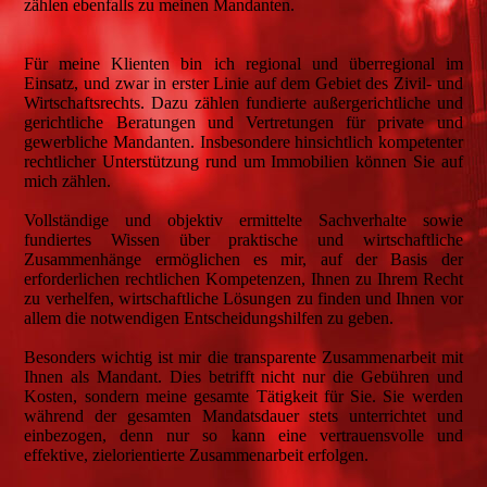
zählen ebenfalls zu meinen Mandanten.
Für meine Klienten bin ich regional und überregional im
Einsatz, und zwar in erster Linie auf dem Gebiet des Zivil- und
Wirtschaftsrechts. Dazu zählen fundierte außergerichtliche und
gerichtliche Beratungen und Vertretungen für private und
gewerbliche Mandanten. Insbesondere hinsichtlich kompetenter
rechtlicher Unterstützung rund um Immobilien können Sie auf
mich zählen.
Vollständige und objektiv ermittelte Sachverhalte sowie
fundiertes Wissen über praktische und wirtschaftliche
Zusammenhänge ermöglichen es mir, auf der Basis der
erforderlichen rechtlichen Kompetenzen, Ihnen zu Ihrem Recht
zu verhelfen, wirtschaftliche Lösungen zu finden und Ihnen vor
allem die notwendigen Entscheidungshilfen zu geben.
Besonders wichtig ist mir die transparente Zusammenarbeit mit
Ihnen als Mandant. Dies betrifft nicht nur die Gebühren und
Kosten, sondern meine gesamte Tätigkeit für Sie. Sie werden
während der gesamten Mandatsdauer stets unterrichtet und
einbezogen, denn nur so kann eine vertrauensvolle und
effektive, zielorientierte Zusammenarbeit erfolgen.