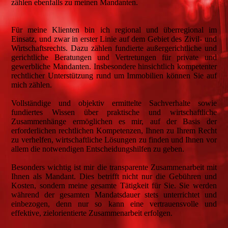
zählen ebenfalls zu meinen Mandanten.
Für meine Klienten bin ich regional und überregional im
Einsatz, und zwar in erster Linie auf dem Gebiet des Zivil- und
Wirtschaftsrechts. Dazu zählen fundierte außergerichtliche und
gerichtliche Beratungen und Vertretungen für private und
gewerbliche Mandanten. Insbesondere hinsichtlich kompetenter
rechtlicher Unterstützung rund um Immobilien können Sie auf
mich zählen.
Vollständige und objektiv ermittelte Sachverhalte sowie
fundiertes Wissen über praktische und wirtschaftliche
Zusammenhänge ermöglichen es mir, auf der Basis der
erforderlichen rechtlichen Kompetenzen, Ihnen zu Ihrem Recht
zu verhelfen, wirtschaftliche Lösungen zu finden und Ihnen vor
allem die notwendigen Entscheidungshilfen zu geben.
Besonders wichtig ist mir die transparente Zusammenarbeit mit
Ihnen als Mandant. Dies betrifft nicht nur die Gebühren und
Kosten, sondern meine gesamte Tätigkeit für Sie. Sie werden
während der gesamten Mandatsdauer stets unterrichtet und
einbezogen, denn nur so kann eine vertrauensvolle und
effektive, zielorientierte Zusammenarbeit erfolgen.