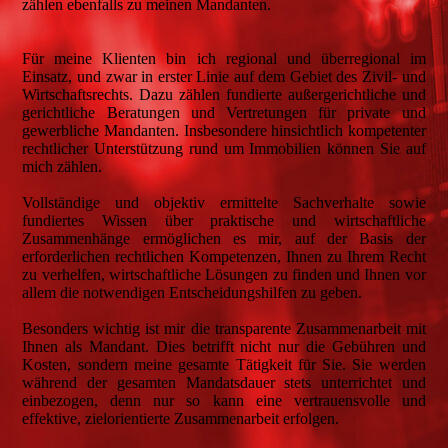
zählen ebenfalls zu meinen Mandanten.
Für meine Klienten bin ich regional und überregional im
Einsatz, und zwar in erster Linie auf dem Gebiet des Zivil- und
Wirtschaftsrechts. Dazu zählen fundierte außergerichtliche und
gerichtliche Beratungen und Vertretungen für private und
gewerbliche Mandanten. Insbesondere hinsichtlich kompetenter
rechtlicher Unterstützung rund um Immobilien können Sie auf
mich zählen.
Vollständige und objektiv ermittelte Sachverhalte sowie
fundiertes Wissen über praktische und wirtschaftliche
Zusammenhänge ermöglichen es mir, auf der Basis der
erforderlichen rechtlichen Kompetenzen, Ihnen zu Ihrem Recht
zu verhelfen, wirtschaftliche Lösungen zu finden und Ihnen vor
allem die notwendigen Entscheidungshilfen zu geben.
Besonders wichtig ist mir die transparente Zusammenarbeit mit
Ihnen als Mandant. Dies betrifft nicht nur die Gebühren und
Kosten, sondern meine gesamte Tätigkeit für Sie. Sie werden
während der gesamten Mandatsdauer stets unterrichtet und
einbezogen, denn nur so kann eine vertrauensvolle und
effektive, zielorientierte Zusammenarbeit erfolgen.